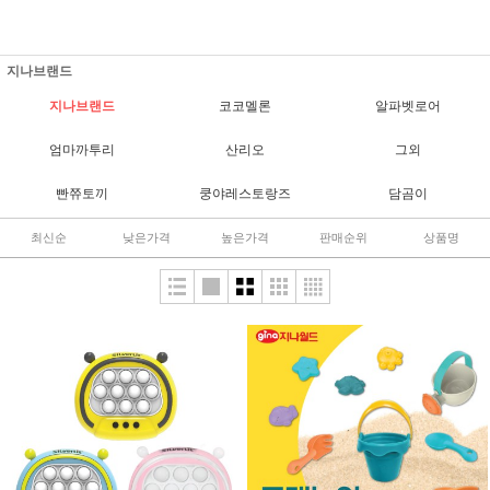
지나브랜드
지나브랜드
코코멜론
알파벳로어
엄마까투리
산리오
그외
빤쮸토끼
쿵야레스토랑즈
담곰이
최신순
낮은가격
높은가격
판매순위
상품명