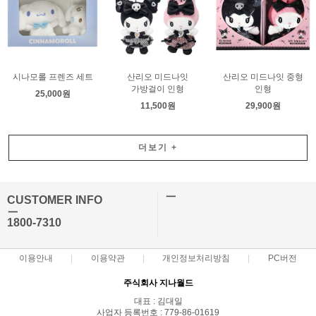
시나모롤 프렌즈 세트
산리오 미드나잇
산리오 미드나잇 중형
가방걸이 인형
인형
25,000원
11,500원
29,900원
더보기
+
ㅡ
CUSTOMER INFO
ㅡ
1800-7310
이용안내
이용약관
개인정보처리방침
PC버전
주식회사 지나월드
대표 : 김대일
사업자 등록번호 : 779-86-01619