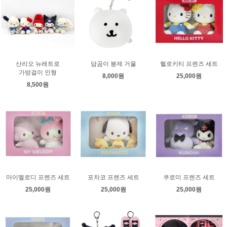
산리오 뉴레트로
담곰이 봉제 거울
헬로키티 프렌즈 세트
가방걸이 인형
8,000원
25,000원
8,500원
마이멜로디 프렌즈 세트
포차코 프렌즈 세트
쿠로미 프렌즈 세트
25,000원
25,000원
25,000원