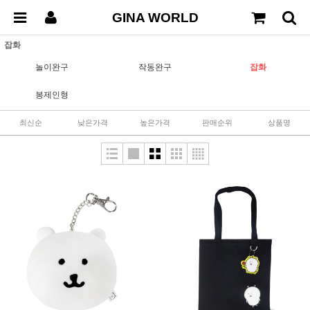
GINA WORLD
잡화
놀이완구
작동완구
잡화
봉제인형
최신순
낮은가격
높은가격
판매순위
상품명