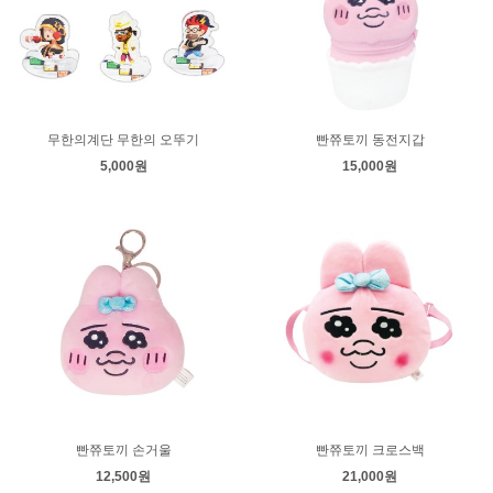
무한의계단 무한의 오뚜기
빤쮸토끼 동전지갑
5,000원
15,000원
빤쮸토끼 손거울
빤쮸토끼 크로스백
12,500원
21,000원