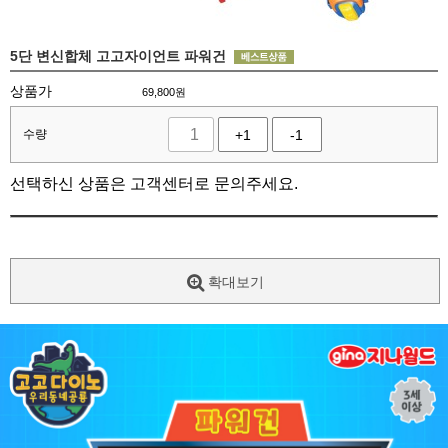
5단 변신합체 고고자이언트 파워건
상품가
69,800
원
수량
+1
-1
선택하신 상품은 고객센터로 문의주세요.
확대보기