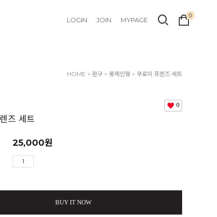
0
LOGIN
JOIN
MYPAGE
HOME
>
완구
>
봉제인형
> 쿠로미 프렌즈 세트
0
렌즈 세트
25,000
원
BUY IT NOW