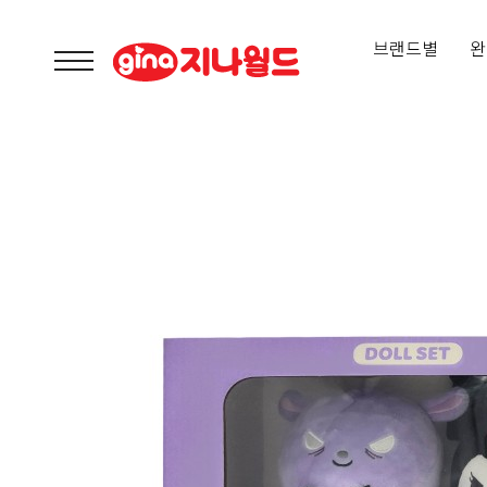
브랜드별
완