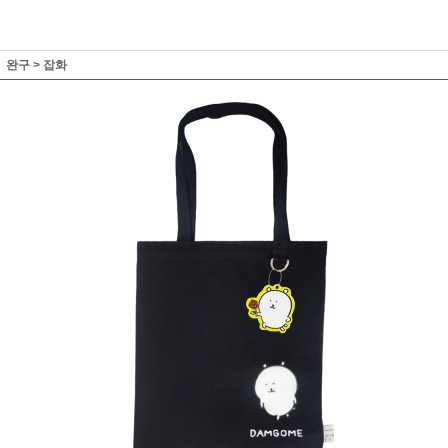
완구
>
잡화