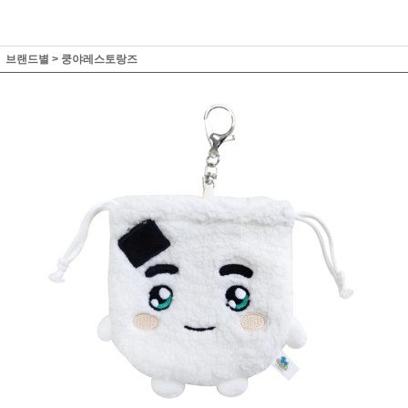
브랜드별
>
쿵야레스토랑즈