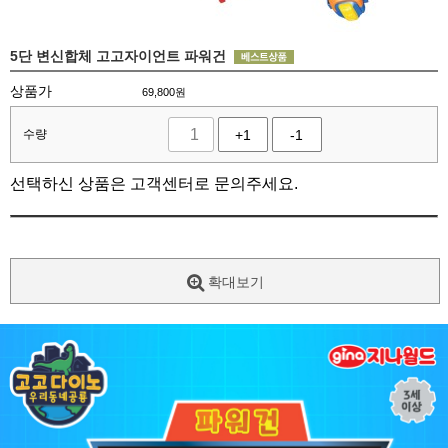
5단 변신합체 고고자이언트 파워건
상품가
69,800
원
수량
+1
-1
선택하신 상품은 고객센터로 문의주세요.
확대보기