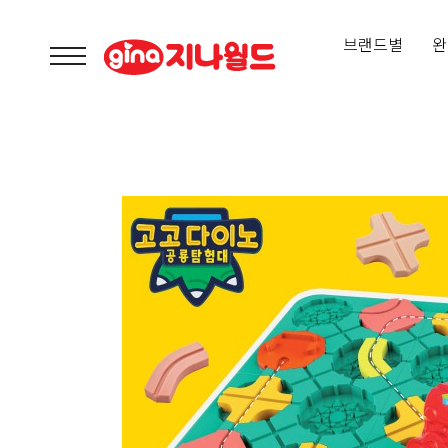
브랜드별
완