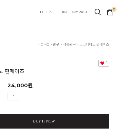
0
LOGIN
JOIN
MYPAGE
HOME
>
완구
>
작동완구
> 고고다이노 펀메이즈
0
노 펀메이즈
24,000
원
BUY IT NOW